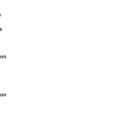
 
s
on 
on 