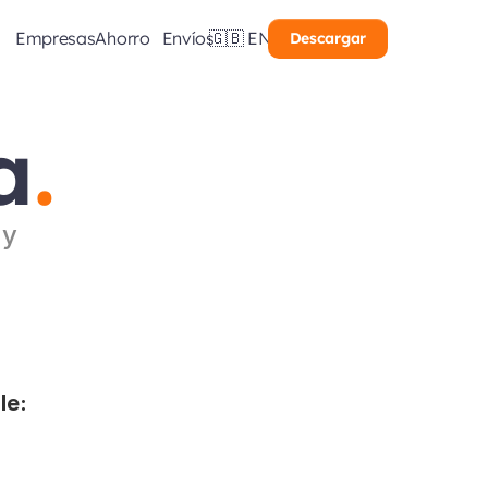
Empresas
Ahorro
Envíos
🇬🇧 EN
Descargar
a
.
y 
e: 