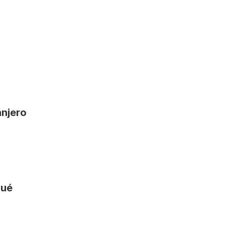
njero 
ué 