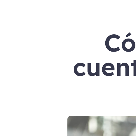
Có
cuent