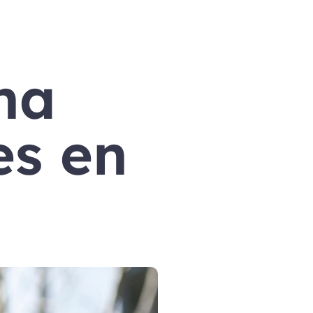
a 
s en 