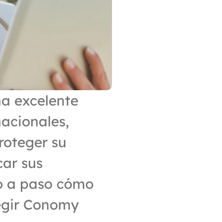
a excelente 
acionales, 
oteger su 
ar sus 
o a paso cómo 
egir Conomy 