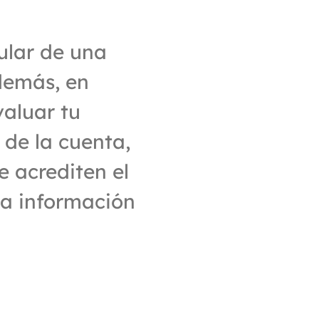
ular de una 
demás, en 
aluar tu 
de la cuenta, 
 acrediten el 
la información 