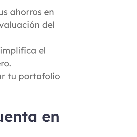
us ahorros en 
valuación del 
implifica el 
ro.
r tu portafolio 
uenta en 