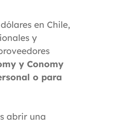
ólares en Chile, 
onales y 
proveedores 
omy y Conomy 
rsonal o para 
 abrir una 